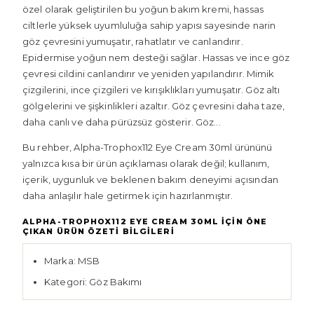
özel olarak geliştirilen bu yoğun bakım kremi, hassas
ciltlerle yüksek uyumluluğa sahip yapısı sayesinde narin
göz çevresini yumuşatır, rahatlatır ve canlandırır.
Epidermise yoğun nem desteği sağlar. Hassas ve ince göz
çevresi cildini canlandırır ve yeniden yapılandırır. Mimik
çizgilerini, ince çizgileri ve kırışıklıkları yumuşatır. Göz altı
gölgelerini ve şişkinlikleri azaltır. Göz çevresini daha taze,
daha canlı ve daha pürüzsüz gösterir. Göz...
Bu rehber, Alpha-Trophox112 Eye Cream 30ml ürününü
yalnızca kısa bir ürün açıklaması olarak değil; kullanım,
içerik, uygunluk ve beklenen bakım deneyimi açısından
daha anlaşılır hale getirmek için hazırlanmıştır.
ALPHA-TROPHOX112 EYE CREAM 30ML IÇIN ÖNE
ÇIKAN ÜRÜN ÖZETI BILGILERI
Marka: MSB
Kategori: Göz Bakımı