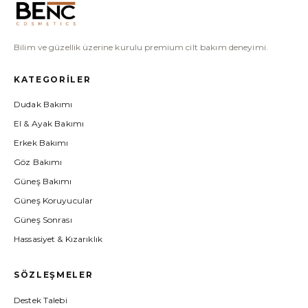
Bilim ve güzellik üzerine kurulu premium cilt bakım deneyimi.
KATEGORILER
Dudak Bakımı
El & Ayak Bakımı
Erkek Bakımı
Göz Bakımı
Güneş Bakımı
Güneş Koruyucular
Güneş Sonrası
Hassasiyet & Kızarıklık
Kırışıklık & Yaşlanma
SÖZLEŞMELER
Koku
Kuruluk
Destek Talebi