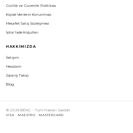
Leke & Ton Eşitleme
Gizlilik ve Güvenlik Politikası
Maskeler
Kişisel Verilerin Korunması
Nemlendiriciler
Mesafeli Satış Sözleşmesi
Peeling & Eksfolisyon
İptal İade Koşulları
Saç Bakımı
Serumlar
HAKKIMIZDA
Set
İletişim
Sivilce & Akne
Hesabım
Siyah Nokta & Gözenek
Sipariş Takip
Temizleyiciler
Blog
Tonikler
Vücut Bakımı
Yüz Bakımı
© 2026 BENC. - Tüm Hakları Saklıdır.
VISA · MAESTRO · MASTERCARD