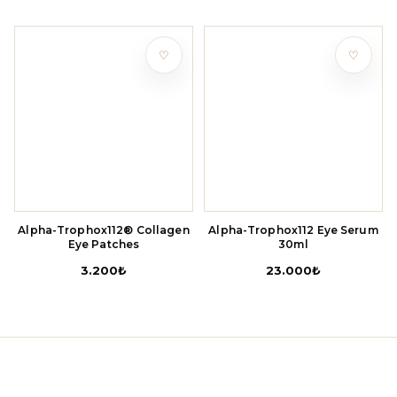
♡
♡
Alpha-Trophox112® Collagen
Alpha-Trophox112 Eye Serum
Eye Patches
30ml
3.200
₺
23.000
₺