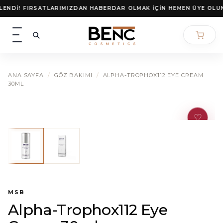
İçeriğe geç
ENDİ! FIRSATLARIMIZDAN HABERDAR OLMAK İÇİN HEMEN ÜYE OLUN!
ANA SAYFA
/
GÖZ BAKIMI
/
ALPHA-TROPHOX112 EYE CREAM
30ML
♡
Favoril
MSB
Alpha-Trophox112 Eye