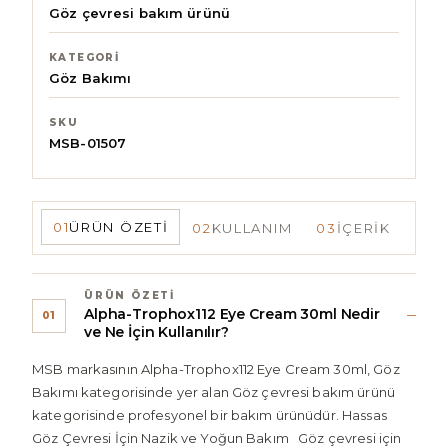
Göz çevresi bakım ürünü
KATEGORI
Göz Bakımı
SKU
MSB-01507
01
ÜRÜN ÖZETI
02
KULLANIM
03
İÇERIK
04
S
ÜRÜN ÖZETI
Alpha-Trophox112 Eye Cream 30ml Nedir
01
ve Ne İçin Kullanılır?
MSB markasının Alpha-Trophox112 Eye Cream 30ml, Göz
Bakımı kategorisinde yer alan Göz çevresi bakım ürünü
kategorisinde profesyonel bir bakım ürünüdür. Hassas
Göz Çevresi İçin Nazik ve Yoğun Bakım Göz çevresi için